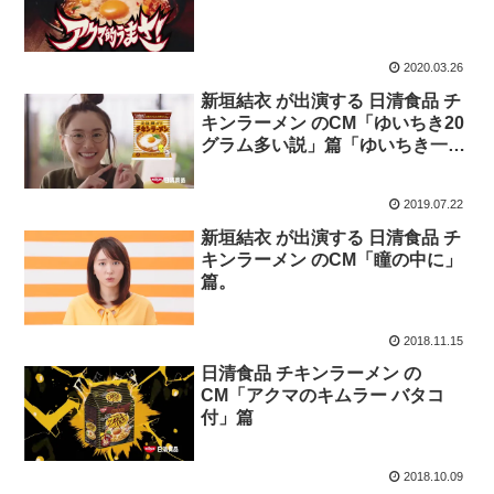
2020.03.26
新垣結衣 が出演する 日清食品 チ
キンラーメン のCM「ゆいちき20
グラム多い説」篇「ゆいちき一口
目最強説」篇
2019.07.22
新垣結衣 が出演する 日清食品 チ
キンラーメン のCM「瞳の中に」
篇。
2018.11.15
日清食品 チキンラーメン の
CM「アクマのキムラー バタコ
付」篇
2018.10.09