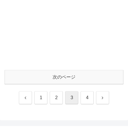
次のページ
前
次
1
2
3
4
へ
へ