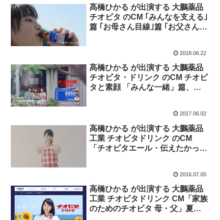
髙橋ひかる が出演する 大鵬薬品
チオビタ のCM ｢みんなを支える｣
篇 ｢お母さん目線｣篇 ｢お父さん目
線｣篇 ｢家族を支える｣篇 とメイキ
ング映像。
2018.06.22
髙橋ひかる が出演する 大鵬薬品
チオビタ・ドリンク のCM チオビ
タと素顔 「みんな一緒」篇、
「仲直り」篇と メイキング映
像、インタビュー動画。
2017.06.02
高橋ひかる が出演する 大鵬薬品
工業 チオビタドリンク のCM
「チオビタエール・伝えたかった
気持ち」篇 と 愛情一本！チオビ
タ愛情弁当キャンペーン 告知動
2016.07.05
画。
高橋ひかる が出演する 大鵬薬品
工業 チオビタドリンク CM「家族
のためのチオビタ 母・父」夏篇
とメイキング映像。