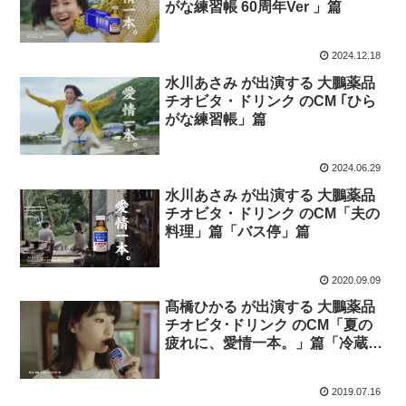
がな練習帳 60周年Ver 」篇
2024.12.18
水川あさみ が出演する 大鵬薬品
チオビタ・ドリンク のCM ｢ひら
がな練習帳」篇
2024.06.29
水川あさみ が出演する 大鵬薬品
チオビタ・ドリンク のCM「夫の
料理」篇「バス停」篇
2020.09.09
髙橋ひかる が出演する 大鵬薬品
チオビタ･ドリンク のCM「夏の
疲れに、愛情一本。」篇「冷蔵庫
に、いつものチオビタ。」篇「今
日も頑張る、私の一本。」篇
2019.07.16