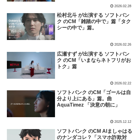
2026.02.28
松村北斗 が出演する ソフトバン
ク のCM「雑踏の中で」篇「タク
シーの中で」篇。
2026.02.26
広瀬すず が出演する ソフトバン
ク のCM「いまならネトフリがお
トク」篇
2026.02.22
ソフトバンク のCM「ゴールは自
分より上にある」篇。曲
AquaTimez 「決意の朝に」
2025.12.12
ソフトバンク のCM AIましゃはる
のナンダコレ？「スマホ詐欺対