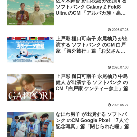
佐々木舞香 野口衣織 が出演する
ソフトバンク Galaxy Z Fold8
Ultra のCM 「アルパカ族・高原
にて」篇「アルパカ族・山小屋に
て」篇
2026.07.23
上戸彩 樋口可南子 永尾柚乃 が出
演する ソフトバンク のCM 白戸
家 「海外旅行」篇「お父さん衛
星になる」篇
2026.07.03
上戸彩 樋口可南子 永尾柚乃 中島
健人 が出演する ソフトバンク の
CM「白戸家 ケンティー参上」篇
2026.05.27
なにわ男子 が出演する ソフトバ
ンク のCM Google Pixel 「7人で
記念写真」篇「閉じられた瞳」篇