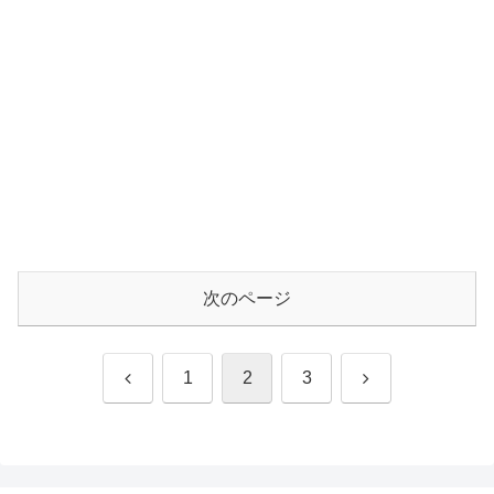
次のページ
前
次
1
2
3
へ
へ