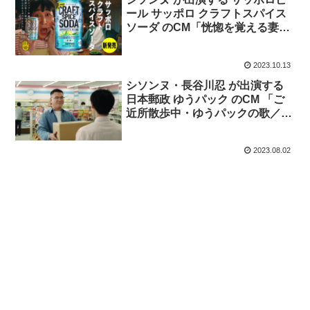
ール サッポロ クラフトスパイス
ソーダ のCM「恍惚を覚える妻」
篇
2023.10.13
シソンヌ・長谷川忍 が出演する
日本郵政 ゆうパック のCM 「ご
近所散歩中・ゆうパックの歌／コ
ンビニ」篇
2023.08.02