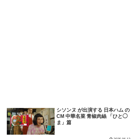
シソンヌ が出演する 日本ハム の
CM 中華名菜 青椒肉絲 「ひと◯
ま」篇