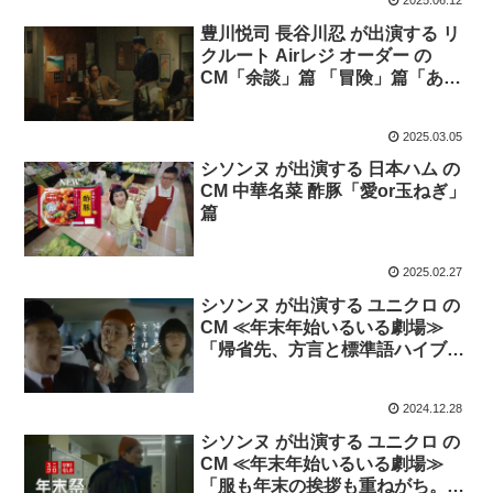
2025.06.12
豊川悦司 長谷川忍 が出演する リ
クルート Airレジ オーダー の
CM「余談」篇 「冒険」篇「あり
がたい」篇
2025.03.05
シソンヌ が出演する 日本ハム の
CM 中華名菜 酢豚「愛or玉ねぎ」
篇
2025.02.27
シソンヌ が出演する ユニクロ の
CM ≪年末年始いるいる劇場≫
「帰省先、方言と標準語ハイブリ
ッドがち。」篇
2024.12.28
シソンヌ が出演する ユニクロ の
CM ≪年末年始いるいる劇場≫
「服も年末の挨拶も重ねがち。」