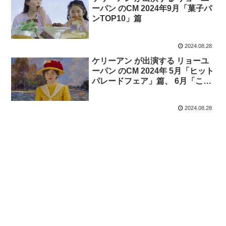
ーパン のCM 2024年9月「菓子パ
ンTOP10」篇
2024.08.28
ケリーアン が出演する リョーユ
ーパン のCM 2024年 5月「ヒット
パレードフェア」篇、 6月「こだ
わりフェア」篇、7月「夏の北海
道フェア」篇、8月「冷やしても
2024.08.28
おいしいフェア」篇、9月「秋の
味覚フェア」篇