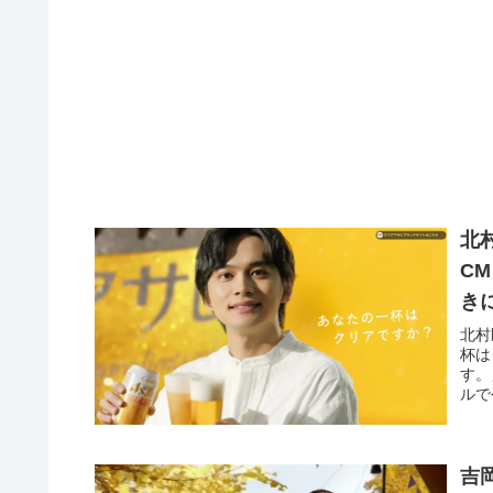
北
C
き
く
北村
杯は
す。
ルで
吉