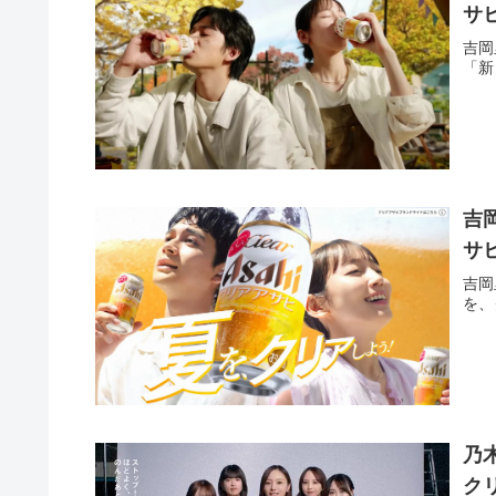
サ
吉岡
「新
吉
サ
吉岡
を、
乃
ク