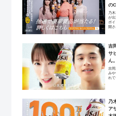
の
ン
乃木
が出
ポイ
開さ
吉
サ
ん
吉岡
みや
れて
乃
ア
木