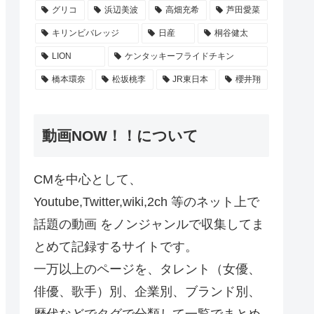
グリコ
浜辺美波
高畑充希
芦田愛菜
キリンビバレッジ
日産
桐谷健太
LION
ケンタッキーフライドチキン
橋本環奈
松坂桃李
JR東日本
櫻井翔
動画NOW！！について
CMを中心として、
Youtube,Twitter,wiki,2ch 等のネット上で
話題の動画 をノンジャンルで収集してま
とめて記録するサイトです。
一万以上のページを、タレント（女優、
俳優、歌手）別、企業別、ブランド別、
歴代などでタグで分類して一覧でまとめ