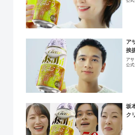
公式
ア
挨
アサ
公式
坂
ク