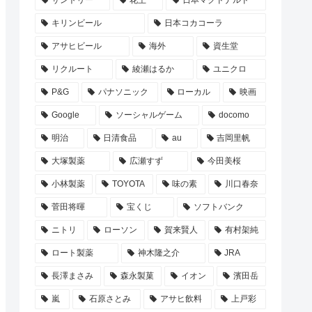
サントリー
花王
日本マクドナルド
キリンビール
日本コカコーラ
アサヒビール
海外
資生堂
リクルート
綾瀬はるか
ユニクロ
P&G
パナソニック
ローカル
映画
Google
ソーシャルゲーム
docomo
明治
日清食品
au
吉岡里帆
大塚製薬
広瀬すず
今田美桜
小林製薬
TOYOTA
味の素
川口春奈
菅田将暉
宝くじ
ソフトバンク
ニトリ
ローソン
賀来賢人
有村架純
ロート製薬
神木隆之介
JRA
長澤まさみ
森永製菓
イオン
濱田岳
嵐
石原さとみ
アサヒ飲料
上戸彩