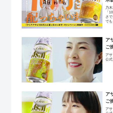
「
乃木
「1
え
さで
でも
ア
ご
アサ
公式
ア
ご
アサ