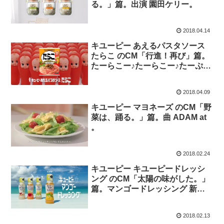
る。」篇。出演 園田ケリー。
2018.04.14
キユーピー あえるパスタソース
たらこ のCM「行進！再び」篇。
たーらこー♪たーらこー♪たーぷり
たーらこー♪
2018.04.09
キユーピー マヨネーズ のCM「野
菜は、踊る。」篇。曲 ADAM at
。
2018.02.24
キユーピー キユーピードレッシ
ング のCM「太陽の味がした。」
篇。マンゴードレッシング 新発
売。
2018.02.13