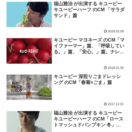
福山雅治 が出演する キユーピー
キユーピーハーフ のCM 「サラダ
サンド」篇
2018.02.09
キユーピー マヨネーズ のCM「マ
イファーマー」篇、「呼吸してい
る。」篇、「安心。」篇。ナレー
ター 荒井志郎。
2018.01.05
キユーピー 深煎りごまドレッシ
ング のCM「春菊×ごま」篇
2017.12.01
福山雅治 が出演する キユーピー
キユーピーハーフ のCM「ロース
トマッシュドパンプキン 冬」
篇。