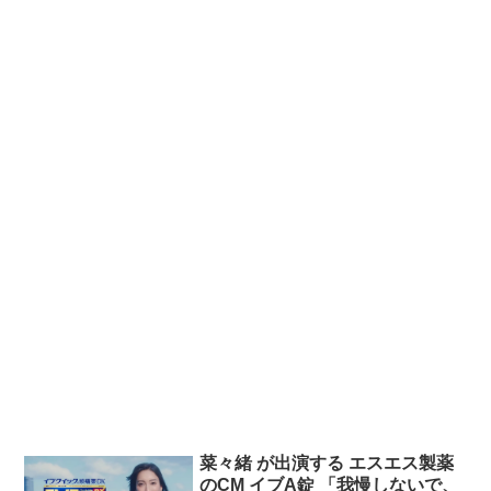
菜々緒 が出演する エスエス製薬
のCM イブA錠 「我慢しないで、