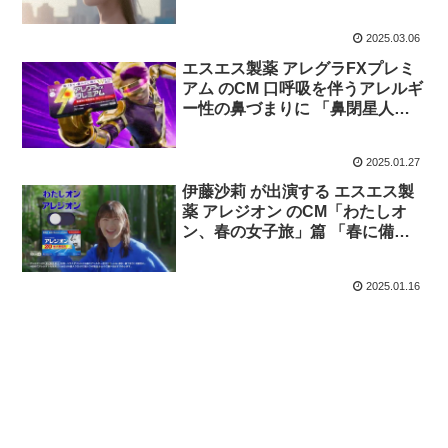
2025.03.06
エスエス製薬 アレグラFXプレミ
アム のCM 口呼吸を伴うアレルギ
ー性の鼻づまりに 「鼻閉星人襲
来 2025」篇。
2025.01.27
伊藤沙莉 が出演する エスエス製
薬 アレジオン のCM「わたしオ
ン、春の女子旅」篇 「春に備え
る早めの対策」篇
2025.01.16