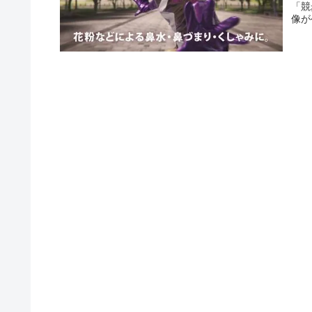
「競
像が