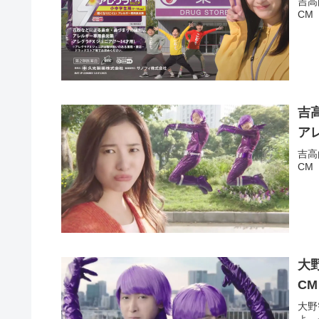
吉高
CM
吉
ア
吉高
CM
大
C
大野