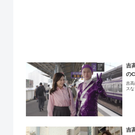
吉
の
吉高
スな
吉