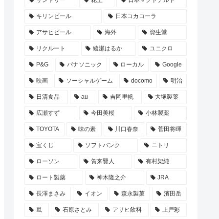
サントリー
花王
日本マクドナルド
キリンビール
日本コカコーラ
アサヒビール
海外
資生堂
リクルート
綾瀬はるか
ユニクロ
P&G
パナソニック
ローカル
Google
映画
ソーシャルゲーム
docomo
明治
日清食品
au
吉岡里帆
大塚製薬
広瀬すず
今田美桜
小林製薬
TOYOTA
味の素
川口春奈
菅田将暉
宝くじ
ソフトバンク
ニトリ
ローソン
賀来賢人
有村架純
ロート製薬
神木隆之介
JRA
長澤まさみ
イオン
森永製菓
濱田岳
嵐
石原さとみ
アサヒ飲料
上戸彩