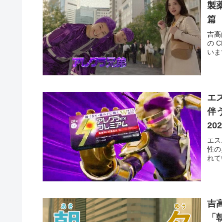
製
篇
吉高
の 
いま
エ
伴
20
エス
性の
れて
吉
「