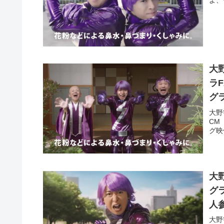
よ、
大
ラ
グ
大野
CM
グ映
大
グラFX の 「競歩なア
人
大野