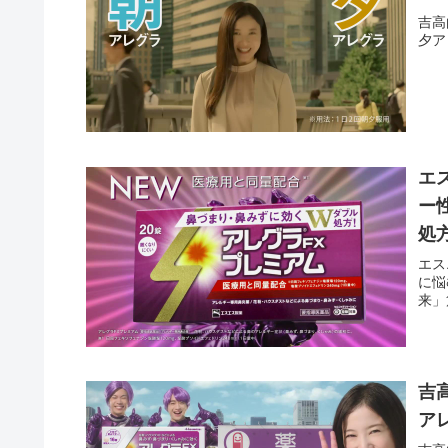
吉高
夕ア
エス
ー
処
エス
に悩
来」
吉
ア