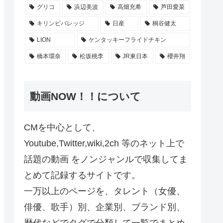
グリコ
浜辺美波
高畑充希
芦田愛菜
キリンビバレッジ
日産
桐谷健太
LION
ケンタッキーフライドチキン
橋本環奈
松坂桃李
JR東日本
櫻井翔
動画NOW！！について
CMを中心として、
Youtube,Twitter,wiki,2ch 等のネット上で
話題の動画 をノンジャンルで収集してま
とめて記録するサイトです。
一万以上のページを、タレント（女優、
俳優、歌手）別、企業別、ブランド別、
歴代などでタグで分類して一覧でまとめ