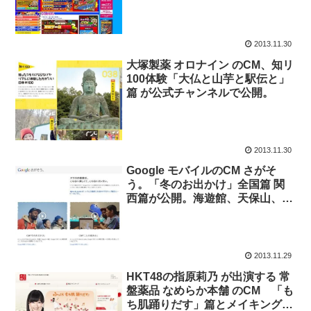
2013.11.30
大塚製薬 オロナイン のCM、知リ
100体験「大仏と山芋と駅伝と」
篇 が公式チャンネルで公開。
2013.11.30
Google モバイルのCM さがそ
う。「冬のお出かけ」全国篇 関
西篇が公開。海遊館、天保山、日
本のマチュピチュ武田城。
2013.11.29
HKT48の指原莉乃 が出演する 常
盤薬品 なめらか本舗 のCM 「も
ち肌踊りだす」篇とメイキング映