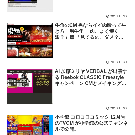
2013.11.30
牛角のCM 男ならイイ肉喰って生
きろ！男牛角 「肉、よく焼く
派？」篇 「見てるの、ダメ？」
篇、「一番好きなのは… 」篇、
「必殺技」篇、「私とお肉」篇。
出演 夏美。
2013.11.30
AI 加藤ミリヤ VERBAL が出演す
る Reebok CLASSIC Freestyle
キャンペーン CMとメイキング映
像が公式チャンネルで公開。
2013.11.30
小学館 コロコロコミック 12月号
のTVCM が小学館の公式チャンネ
ルで公開。