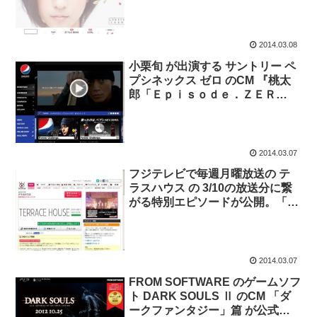
FARM」篇。見た人の反応いくつ
か。「なんか素敵」の声など。
2014.03.08
小栗旬 が出演する サントリー ペ
プシネックス ゼロ のCM 『桃太
郎「Ｅｐｉｓｏｄｅ．ＺＥＲ
Ｏ」』篇、メイキングとインタビ
ュー動画が公式チャンネルで公
開。
2014.03.07
フジテレビで毎週月曜放送の テ
ラスハウス の 3/10の放送分に繋
がる特別エピソードが公開。「恋
多き男、洋介…華とのデート、い
よいよ告白へ」
2014.03.07
FROM SOFTWARE のゲームソフ
ト DARK SOULS Ⅱ のCM 「ダ
ークファンタジー」篇 が公式チ