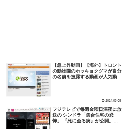
【急上昇動画】【海外】トロント
の動物園のホッキョクグマが自分
の名前を披露する動画が人気動画
に。
2014.03.08
フジテレビで毎週金曜日深夜に放
送の シンドラ「集合住宅の恐
怖」 『死に至る病』が公開。
WEB先行配信