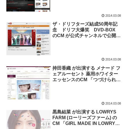
2014.03.08
ザ・ドリフターズ結成50周年記
念 ドリフ大爆笑 DVD-BOX
のCM が公式チャンネルで公開。
3月19日公開。
2014.03.08
持田香織 が出演する メナード フ
ェアルーセント 薬用ホワイター
エッセンスのCM 「つづけられる
美白」篇、美白ファンデーション
のCM「不思議」篇
2014.03.08
黒島結菜 が出演する LOWRYS
FARM (ローリーズファーム) の
CM 「GIRL MADE IN LOWRYS