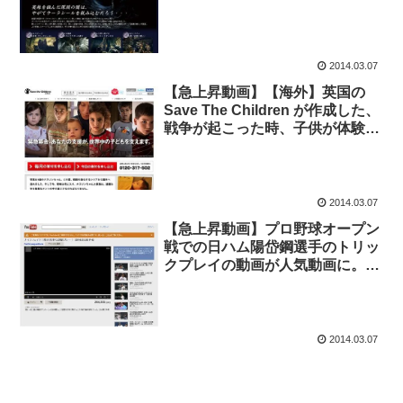
ャンネルで公開。3月13日発売
2014.03.07
【急上昇動画】【海外】英国の
Save The Children が作成した、
戦争が起こった時、子供が体験す
ることを表現した動画が人気動画
に。
2014.03.07
【急上昇動画】プロ野球オープン
戦での日ハム陽岱鋼選手のトリッ
クプレイの動画が人気動画に。巨
人の若手太田が惑わされて得点を
阻止。
2014.03.07