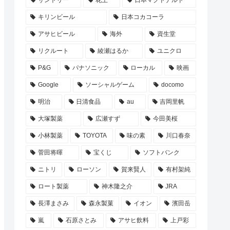
サントリー
花王
日本マクドナルド
キリンビール
日本コカコーラ
アサヒビール
海外
資生堂
リクルート
綾瀬はるか
ユニクロ
P&G
パナソニック
ローカル
映画
Google
ソーシャルゲーム
docomo
明治
日清食品
au
吉岡里帆
大塚製薬
広瀬すず
今田美桜
小林製薬
TOYOTA
味の素
川口春奈
菅田将暉
宝くじ
ソフトバンク
ニトリ
ローソン
賀来賢人
有村架純
ロート製薬
神木隆之介
JRA
長澤まさみ
森永製菓
イオン
濱田岳
嵐
石原さとみ
アサヒ飲料
上戸彩