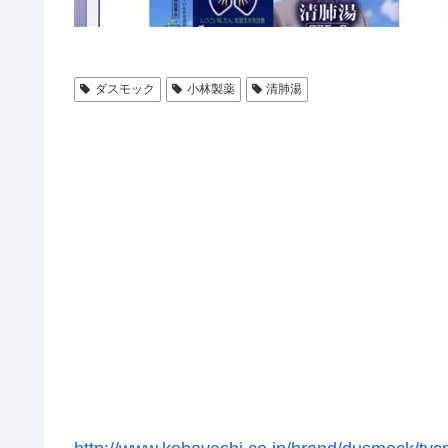
ダスモック
小林製薬
清肺湯