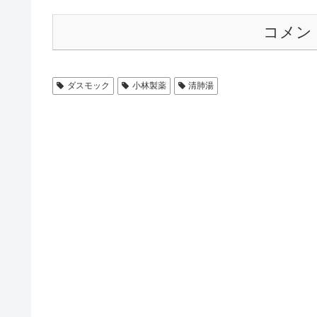
コメン
ダスモック
小林製薬
清肺湯