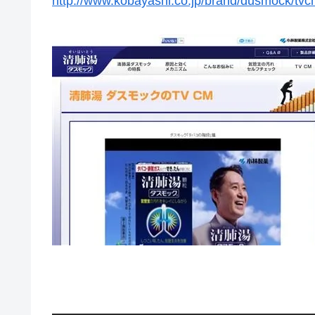
http://www.kobayashi.co.jp/brand/dusmock/tvc