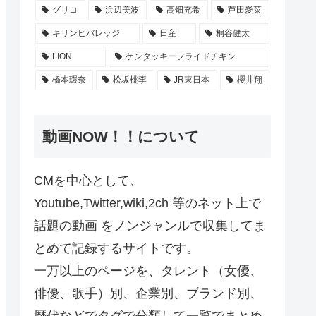
グリコ
浜辺美波
高畑充希
芦田愛菜
キリンビバレッジ
日産
桐谷健太
LION
ケンタッキーフライドチキン
橋本環奈
松坂桃李
JR東日本
櫻井翔
動画NOW！！について
CMを中心として、
Youtube,Twitter,wiki,2ch 等のネット上で
話題の動画 をノンジャンルで収集してま
とめて記録するサイトです。
一万以上のページを、タレント（女優、
俳優、歌手）別、企業別、ブランド別、
歴代などでタグで分類して一覧でまとめ