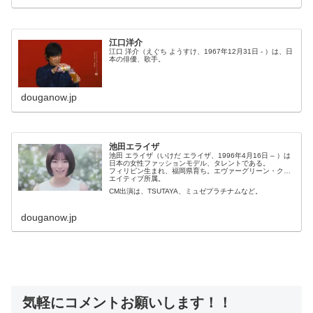
江口洋介
江口 洋介（えぐち ようすけ、1967年12月31日 - ）は、日
本の俳優、歌手。
douganow.jp
池田エライザ
池田 エライザ（いけだ エライザ、1996年4月16日 – ）は
日本の女性ファッションモデル、タレントである。
フィリピン生まれ、福岡県育ち。エヴァーグリーン・クリ
エイティブ所属。
CM出演は、TSUTAYA、ミュゼプラチナムなど。
douganow.jp
気軽にコメントお願いします！！