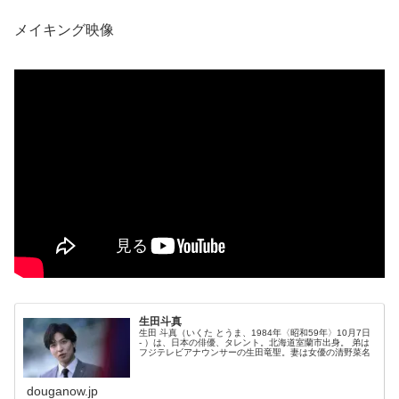
メイキング映像
生田斗真
生田 斗真（いくた とうま、1984年〈昭和59年〉10月7日
- ）は、日本の俳優、タレント。北海道室蘭市出身。 弟は
フジテレビアナウンサーの生田竜聖。妻は女優の清野菜名
douganow.jp