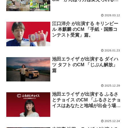
篇
2026.03.12
江口洋介 が出演する キリンビー
ル 本麒麟 のCM 「手紙・国際コ
ンテスト受賞」篇。
2026.01.23
池田エライザ が出演する ダイハ
ツ タフト のCM 「じぶん解放」
篇
2025.12.29
池田エライザ が出演する ふるさ
とチョイス のCM 「ふるさとチョ
イスはあなたと地域が出会う場
所」篇「ふるさとチョイスは地域
の課題に寄り添う場所」篇「お礼
2025.12.24
の品選びに迷ったらチョイスAIに