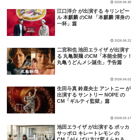
2026.06.30
江口洋介 が出演する キリンビー
ル 本麒麟 のCM 「本麒麟 渾身の
一杯」篇
2026.06.22
二宮和也 池田エライザ が出演す
る 丸亀製麺 のCM「本能全開ッ！
丸亀うどんメシ誕生」予告篇
2026.04.01
生田斗真 鈴鹿央士 アントニー が
出演する サントリー NOPE の
CM「ギルティ監獄」篇
2026.03.17
池田エライザ が出演する ポッカ
サッポロ キレートレモン の
CM「がんばり方は変えられる」