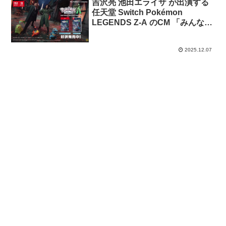
相談」篇
吉沢亮 池田エライザ が出演する
任天堂 Switch Pokémon
LEGENDS Z-A のCM 「みんなと
ポケモンと、団結」篇
2025.12.07