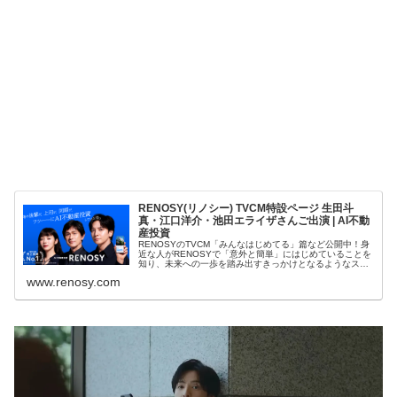
RENOSY(リノシー) TVCM特設ページ 生田斗
真・江口洋介・池田エライザさんご出演 | AI不動
産投資
RENOSYのTVCM「みんなはじめてる」篇など公開中！身
近な人がRENOSYで「意外と簡単」にはじめていることを
知り、未来への一歩を踏み出すきっかけとなるようなスト
ーリーとなっています。
www.renosy.com