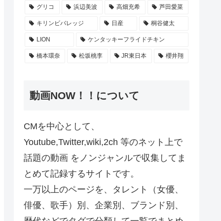
グリコ
浜辺美波
高畑充希
芦田愛菜
キリンビバレッジ
日産
桐谷健太
LION
ケンタッキーフライドチキン
橋本環奈
松坂桃李
JR東日本
櫻井翔
動画NOW！！について
CMを中心として、
Youtube,Twitter,wiki,2ch 等のネット上で
話題の動画 をノンジャンルで収集してま
とめて記録するサイトです。
一万以上のページを、タレント（女優、
俳優、歌手）別、企業別、ブランド別、
歴代などでタグで分類して一覧でまとめ