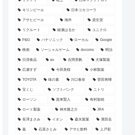
サントリー
花王
日本マクドナルド
キリンビール
日本コカコーラ
アサヒビール
海外
資生堂
リクルート
綾瀬はるか
ユニクロ
P&G
パナソニック
ローカル
Google
映画
ソーシャルゲーム
docomo
明治
日清食品
au
吉岡里帆
大塚製薬
広瀬すず
今田美桜
小林製薬
TOYOTA
味の素
川口春奈
菅田将暉
宝くじ
ソフトバンク
ニトリ
ローソン
賀来賢人
有村架純
ロート製薬
神木隆之介
JRA
長澤まさみ
イオン
森永製菓
濱田岳
嵐
石原さとみ
アサヒ飲料
上戸彩