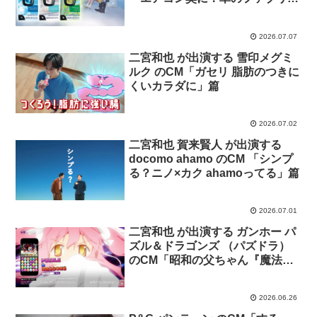
ズ」篇
2026.07.07
二宮和也 が出演する 雪印メグミ
ルク のCM「ガセリ 脂肪のつきに
くいカラダに」篇
2026.07.02
二宮和也 賀来賢人 が出演する
docomo ahamo のCM 「シンプ
る？ニノ×カク ahamoってる」篇
2026.07.01
二宮和也 が出演する ガンホー パ
ズル＆ドラゴンズ （パズドラ）
のCM「昭和の父ちゃん『魔法少
女まどか☆マギカ』コラボ」篇
2026.06.26