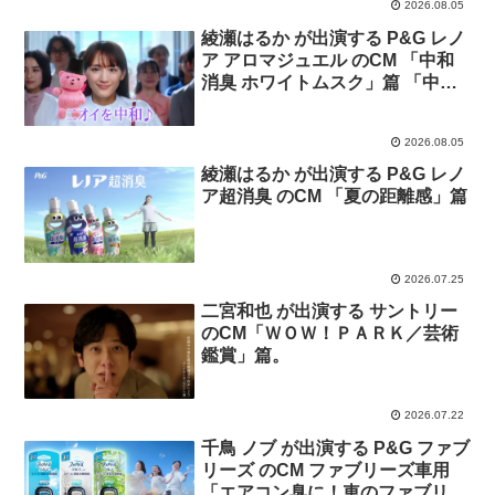
2026.08.05
綾瀬はるか が出演する P&G レノ
ア アロマジュエル のCM 「中和
消臭 ホワイトムスク」篇 「中和
消臭 ホワイトティー」篇
2026.08.05
綾瀬はるか が出演する P&G レノ
ア超消臭 のCM 「夏の距離感」篇
2026.07.25
二宮和也 が出演する サントリー
のCM「ＷＯＷ！ＰＡＲＫ／芸術
鑑賞」篇。
2026.07.22
千鳥 ノブ が出演する P&G ファブ
リーズ のCM ファブリーズ車用
「エアコン臭に！車のファブリー