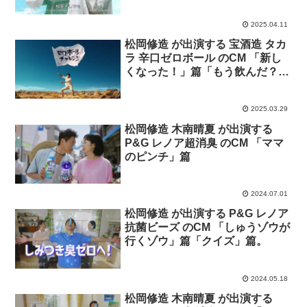
2025.04.11
松岡修造 が出演する 宝酒造 タカ
ラ 辛口ゼロボール のCM 「新し
くなった！」篇「もう飲んだ？」
篇
2025.03.29
松岡修造 木南晴夏 が出演する
P&G レノア超消臭 のCM 「ママ
のピンチ」篇
2024.07.01
松岡修造 が出演する P&G レノア
抗菌ビーズ のCM 「しゅうゾウが
行くゾウ」篇「クイズ」篇。
2024.05.18
松岡修造 木南晴夏 が出演する