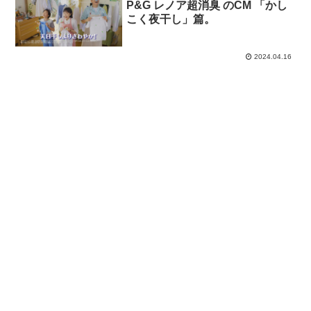
P&G レノア超消臭 のCM 「かし
こく夜干し」篇。
2024.04.16