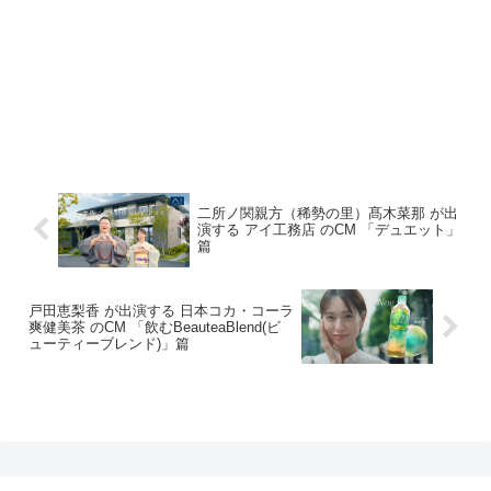
二所ノ関親方（稀勢の里）髙木菜那 が出
演する アイ工務店 のCM 「デュエット」
篇
戸田恵梨香 が出演する 日本コカ・コーラ
爽健美茶 のCM 「飲むBeauteaBlend(ビ
ューティーブレンド)」篇