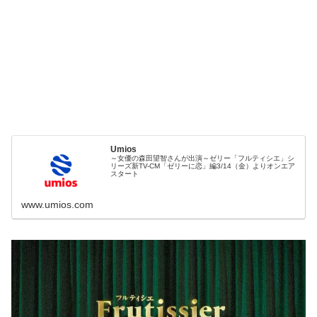
Umios
～女優の森田望智さんが出演～ゼリー「フルティシエ」シ
リーズ新TV-CM「ゼリーに恋」編3/14（金）よりオンエア
スタート
www.umios.com