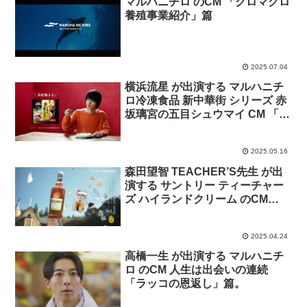
マルハニチロ のCM 「クロマグロ
養殖事業紹介」篇
2025.07.04
横浜流星 が出演する マルハニチ
ロ冷凍食品 新中華街 シリーズ 赤
坂璃宮の五目シュウマイ CM 「あ
なたのために」篇
2025.05.16
森田望智 TEACHER’S先生 が出
演する サントリー ティーチャー
ズ ハイランドクリーム のCM
TEACHER’S先生 「論文」篇「缶
の中の先生」篇 の缶登場バージ
2025.04.24
ョン。曲 Doris Day 「Teacher’s
Pet​」
高橋一生 が出演する マルハニチ
ロ のCM 人生は出会いの連続
「ラッコの恩返し」篇。