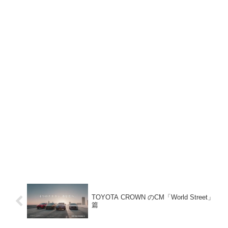
TOYOTA CROWN のCM「World Street」
篇