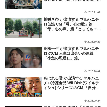
いをはせる」篇
2025.11.01
川栄李奈 が出演する マルハニチ
ロ缶詰 CM「母、心の歌」篇
「母、心の声」篇「とってもエ
コ」篇「さば缶の栄養」篇「さば
缶は骨までほろほろ」篇
2025.10.23
高橋一生 が出演する マルハニチ
ロ のCM 人生は出会いの連続
「小魚の恩返し」篇。
2025.10.02
あばれる君 が出演する マルハニ
チロ冷凍食品 WILDish(ワイルデ
ィシュ) シリーズ のCM 「自分は
そうは思いません」篇 「どんな
時でもWILDish」篇
2025.09.24