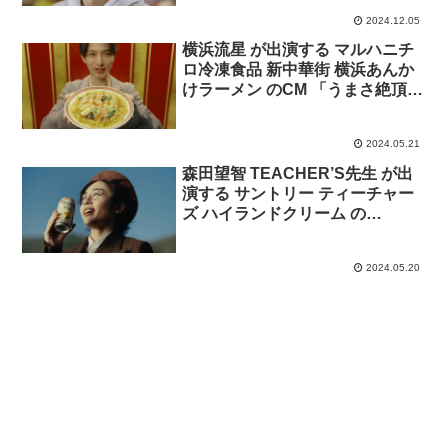
2024.12.05
横浜流星 が出演する マルハニチ
ロ冷凍食品 新中華街 横浜あんか
けラーメン のCM 「うまさ絶頂売
上No.1」篇。
2024.05.21
森田望智 TEACHER’S先生 が出
演する サントリー ティーチャー
ズ ハイランドクリーム の
CM「TEACHER’S先生/缶の中の
先生」篇。ナレーター 田中秀幸​
2024.05.20
。