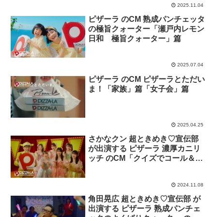
2025.11.04
ピザーラ のCM 熟成パンチェッタ
の極旨クォーター「瀬戸内レモン
日和 極旨クォーター」篇
2025.07.04
ピザーラ のCM ピザーラとただい
ま！「家族」篇「女子会」篇
2025.04.25
さかなクン 超ときめき♡宣伝部
が出演する ピザーラ 濃厚カニリ
ッチ のCM「クイズでコール＆レ
スポンス」篇「シズル」篇「冬の
ピザーラと言えば」篇「冬のギョ
2024.11.08
馳走クイズ」篇
角田晃広 超ときめき♡宣伝部 が
出演する ピザーラ 熟成パンチェ