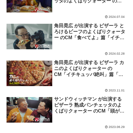
ッタのよくばりクォーター の
CM「イチキュッパ」篇「ときめ
きピザーラ」篇
2024.07.04
角田晃広 が出演する ピザーラ と
ろけるビーフのよくばりクォータ
ー のCM「食べてよ」篇「イチキ
ュッパ」篇
2024.02.28
角田晃広 が出演する ピザーラ カ
ニのよくばりクォーター の
CM「イチキュッパ絶叫」篇「正
真正銘カニ料理」篇
2023.11.01
サンドウィッチマン が出演する
ピザーラ 熟成パンチェッタのよ
くばりクォーター のCM「頭がい
っぱい」篇「脳内に直接」篇
2023.06.29