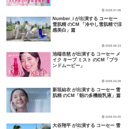
「メイク仕上げの新習慣！」篇
2026.07.08
Number_i が出演する コーセー
雪肌精 のCM 「冷やし雪肌精で涼
感美白」篇
2026.06.23
池端杏慈 が出演する コーセー メ
イク キープ ミスト のCM「ブラ
ンドムービー」
2026.04.09
新垣結衣 が出演する コーセー 雪
肌精 のCM「朝の多機能乳液」篇
2026.03.05
大谷翔平 が出演する コーセー 雪