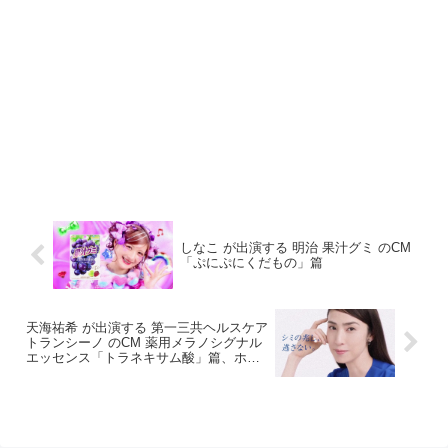
しなこ が出演する 明治 果汁グミ のCM
「ぷにぷにくだもの」篇
天海祐希 が出演する 第一三共ヘルスケア
トランシーノ のCM 薬用メラノシグナル
エッセンス「トラネキサム酸」篇、ホワ
イトCプレミアム「諦めない迷わない」
篇