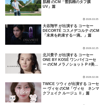
肌精 のCM「雪肌精のタフ膜
UV」篇
2026.03.05
大谷翔平 が出演する コーセー
DECORTÉ コスメデコルテ のCM
「未来を約束する⼀滴。」篇
2026.02.25
北川景子 が出演する コーセー
ONE BY KOSÉ ワンバイコーセ
ー のCM メラノショット P #美白
美容液 「直効き美白」篇
2026.02.06
TWICE ツウィ が出演する コーセ
ー ヴィセ のCM「ヴィセ ネンマ
クフェイク ルージュ Ⅱ」篇