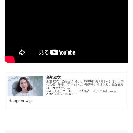
新垣結衣
新垣 結衣（あらがき ゆい、1988年6月11日 – ）は、日本
の女優、歌手、ファッションモデル。本名同じ。主な愛称
は、ガッキー。
CM出演は、コーセー、日清食品、アサヒ飲料、meiji 、
GMOクリック証券など。
douganow.jp