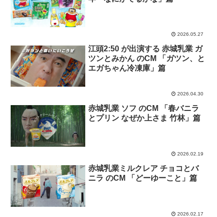
2026.05.27
江頭2:50 が出演する 赤城乳業 ガ
ツンとみかん のCM 「ガツン、と
エガちゃん冷凍庫」篇
2026.04.30
赤城乳業 ソフ のCM 「春バニラ
とプリン なぜか上さま 竹林」篇
2026.02.19
赤城乳業ミルクレア チョコとバ
ニラ のCM 「どーゆーこと」篇
2026.02.17