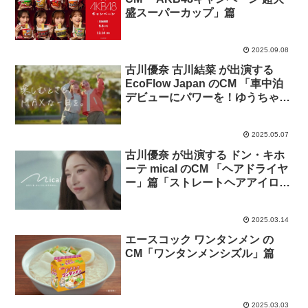
盛スーパーカップ」篇
2025.09.08
古川優奈 古川結菜 が出演する
EcoFlow Japan のCM 「車中泊
デビューにパワーを！ゆうちゃみ
姉妹の 新しい挑戦」篇「もしも
に備えて安心の選択を！ゆうちゃ
2025.05.07
み姉妹 車中泊避難シミュレーシ
ョン」篇
古川優奈 が出演する ドン・キホ
ーテ mical のCM 「ヘアドライヤ
ー」篇「ストレートヘアアイロ
ン」篇。
2025.03.14
エースコック ワンタンメン の
CM「ワンタンメンシズル」篇
2025.03.03