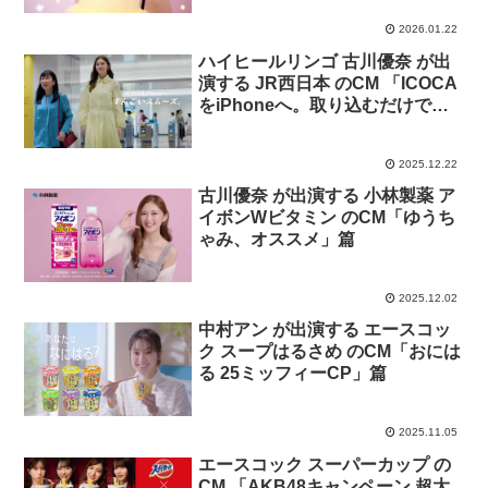
2026 Spring Collection」篇
2026.01.22
ハイヒールリンゴ 古川優奈 が出
演する JR西日本 のCM 「ICOCA
をiPhoneへ。取り込むだけで、
すんごいスムーズ。」篇
「ICOCAをiPhoneへ。チャージ
2025.12.22
でもすんごいスムーズ。」篇
古川優奈 が出演する 小林製薬 ア
イボンWビタミン のCM「ゆうち
ゃみ、オススメ」篇
2025.12.02
中村アン が出演する エースコッ
ク スープはるさめ のCM「おには
る 25ミッフィーCP」篇
2025.11.05
エースコック スーパーカップ の
CM 「AKB48キャンペーン 超大