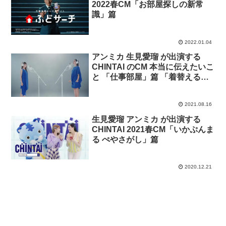
2022春CM「お部屋探しの新常
識」篇
2022.01.04
アンミカ 生見愛瑠 が出演する
CHINTAI のCM 本当に伝えたいこ
と 「仕事部屋」篇 「着替える」
篇
2021.08.16
生見愛瑠 アンミカ が出演する
CHINTAI 2021春CM「いかぷんま
る ぺやさがし」篇
2020.12.21