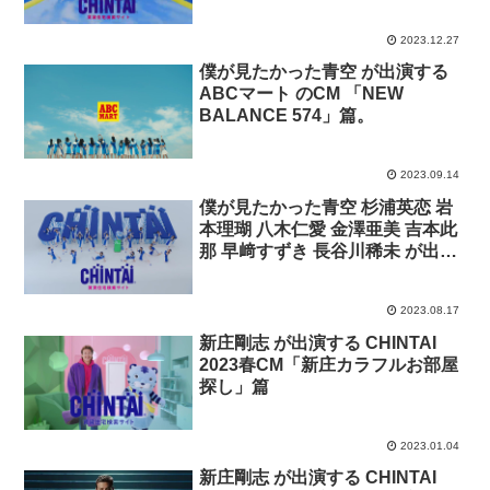
2023.12.27
僕が見たかった青空 が出演する
ABCマート のCM 「NEW
BALANCE 574」篇。
2023.09.14
僕が見たかった青空 杉浦英恋 岩
本理瑚 八木仁愛 金澤亜美 吉本此
那 早﨑すずき 長谷川稀未 が出演
する CHINTAI のCM 2023秋「お
部屋探しデビュー」篇。
2023.08.17
新庄剛志 が出演する CHINTAI
2023春CM「新庄カラフルお部屋
探し」篇
2023.01.04
新庄剛志 が出演する CHINTAI