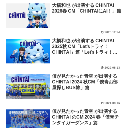
大橋和也 が出演する CHINTAI
2026春 CM「CHINTAIにAI！」篇
2025.12.24
大橋和也 が出演する CHINTAI
2025秋 CM「Let’sトラィ！
CHINTAI」篇「Let’sトラィ！
CHINTAI エージェント」篇
2025.08.13
僕が見たかった青空 が出演する
CHINTAI 2024 秋CM「僕青お部
屋探しBUS旅」篇
2024.08.16
僕が見たかった青空 が出演する
CHINTAI のCM 2024 春「僕青チ
ンタイガーダンス」篇