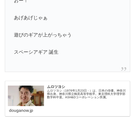
おー！
あげあげじゃぁ
遊びのギアが上がっちゃう
スペーシアギア 誕生
ムロツヨシ
ムロツヨシ（1976年1月23日 - ）は、日本の俳優。神奈川
県出身。神奈川県立鶴見高等学校卒。東京理科大学理学部
数学科中退。ASH&Dコーポレーション所属。
douganow.jp