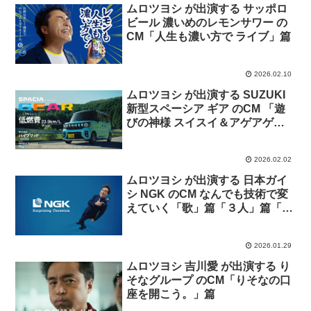
ムロツヨシ が出演する サッポロ
ビール 濃いめのレモンサワー の
CM「人生も濃い方で ライブ」篇
2026.02.10
ムロツヨシ が出演する SUZUKI
新型スペーシア ギア のCM 「遊
びの神様 スイスイ＆アゲアゲ」
篇
2026.02.02
ムロツヨシ が出演する 日本ガイ
シ NGK のCM なんでも技術で変
えていく「歌」篇「３人」篇「事
業領域」篇
2026.01.29
ムロツヨシ 吉川愛 が出演する り
そなグループ のCM「りそなの口
座を開こう。」篇