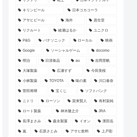
サントリー
花王
日本マクドナルド
キリンビール
日本コカコーラ
アサヒビール
海外
資生堂
リクルート
綾瀬はるか
ユニクロ
P&G
パナソニック
ローカル
映画
Google
ソーシャルゲーム
docomo
明治
日清食品
au
吉岡里帆
大塚製薬
広瀬すず
今田美桜
小林製薬
TOYOTA
味の素
川口春奈
菅田将暉
宝くじ
ソフトバンク
ニトリ
ローソン
賀来賢人
有村架純
ロート製薬
神木隆之介
JRA
長澤まさみ
森永製菓
イオン
濱田岳
嵐
石原さとみ
アサヒ飲料
上戸彩