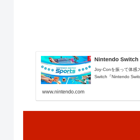
Nintendo Switch
Joy-Conを振って体感
Switch『Nintendo 
www.nintendo.com