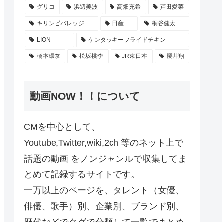
グリコ
浜辺美波
高畑充希
芦田愛菜
キリンビバレッジ
日産
桐谷健太
LION
ケンタッキーフライドチキン
橋本環奈
松坂桃李
JR東日本
櫻井翔
動画NOW！！について
CMを中心として、
Youtube,Twitter,wiki,2ch 等のネット上で
話題の動画 をノンジャンルで収集してま
とめて記録するサイトです。
一万以上のページを、タレント（女優、
俳優、歌手）別、企業別、ブランド別、
歴代などでタグで分類して一覧でまとめ