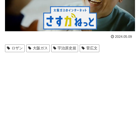
2024.05.09
ロザン
大阪ガス
宇治原史規
菅広文