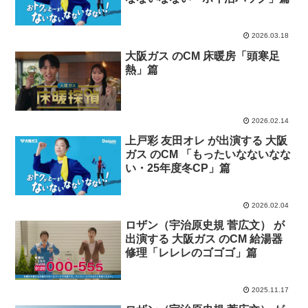
2026.03.18
大阪ガス のCM 床暖房「頭寒足
熱」篇
2026.02.14
上戸彩 友田オレ が出演する 大阪
ガス のCM 「もったいなないなな
い・25年度冬CP」篇
2026.02.04
ロザン（宇治原史規 菅広文） が
出演する 大阪ガス のCM 給湯器
修理「レレレのゴゴゴ」篇
2025.11.17