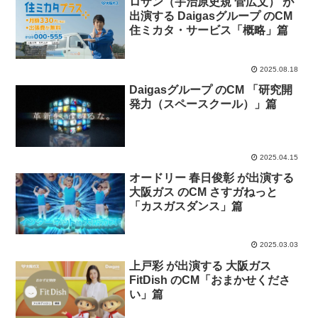
ロザン（宇治原史規 菅広文） が
出演する Daigasグループ のCM
住ミカタ・サービス「概略」篇
2025.08.18
Daigasグループ のCM 「研究開
発力（スペースクール）」篇
2025.04.15
オードリー 春日俊彰 が出演する
大阪ガス のCM さすガねっと
「カスガスダンス」篇
2025.03.03
上戸彩 が出演する 大阪ガス
FitDish のCM「おまかせくださ
い」篇