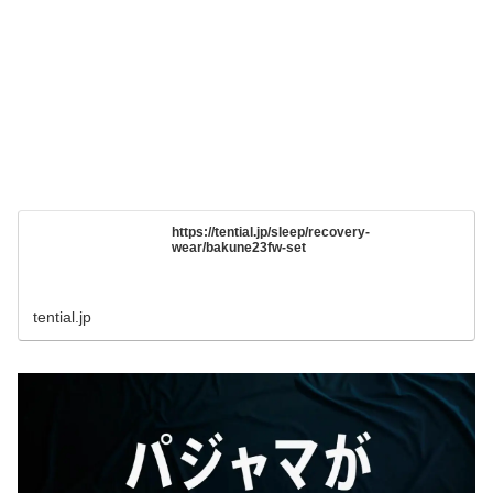
https://tential.jp/sleep/recovery-
wear/bakune23fw-set
tential.jp