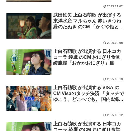
2025.11.02
武田鉄矢 上白石萌歌 が出演する
東洋水産 マルちゃん 赤いきつね
緑のたぬき のCM 「かぐや姫と月
見そば」篇
2025.09.08
上白石萌歌 が出演する 日本コカ
コーラ 綾鷹 のCM おにぎり食堂
綾鷹屋「おかかおにぎり」篇
2025.08.18
上白石萌歌 が出演する VISA の
CM Visaのタッチ決済 「タッチで
ゆこう、どこへでも。 国内&海
外」篇
2025.08.12
上白石萌歌 が出演する 日本コカ
コーラ 綾鷹 のCM おにぎり食堂