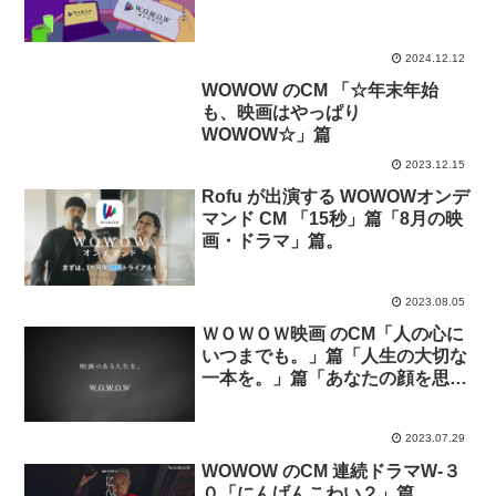
2024.12.12
WOWOW のCM 「☆年末年始
も、映画はやっぱり
WOWOW☆」篇
2023.12.15
Rofu が出演する WOWOWオンデ
マンド CM 「15秒」篇「8月の映
画・ドラマ」篇。
2023.08.05
ＷＯＷＯＷ映画 のCM「人の心に
いつまでも。」篇「人生の大切な
一本を。」篇「あなたの顔を思い
浮かべて。」篇「映画館に思いを
馳せて。」篇「一人ひとりの映画
2023.07.29
への思い。」篇
WOWOW のCM 連続ドラマW-３
０「にんげんこわい２」篇