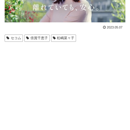
2023.05.07
セコム
倍賞千恵子
松嶋菜々子