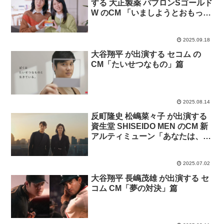
する 大正製薬 パブロンSゴールド
W のCM 「いましようとおもって
たー」篇
2025.09.18
大谷翔平 が出演する セコム の
CM「たいせつなもの」篇
2025.08.14
反町隆史 松嶋菜々子 が出演する
資生堂 SHISEIDO MEN のCM 新
アルティミューン「あなたは、変
わらない。」篇
2025.07.02
大谷翔平 長嶋茂雄 が出演する セ
コム CM「夢の対決」篇