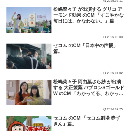
2025.03.11
松嶋菜々子 が出演する グリコ ア
ーモンド効果 のCM 「すこやかな
毎日には、かなわない。」篇
2025.03.03
セコム のCM「日本中の声援」
篇。
2025.01.02
松嶋菜々子 阿由葉さら紗 が出演
する 大正製薬 パブロンSゴールド
W のCM 「わかってる、わかって
る」篇
2024.09.25
セコム のCM 「セコム劇場 赤ず
きん」篇。