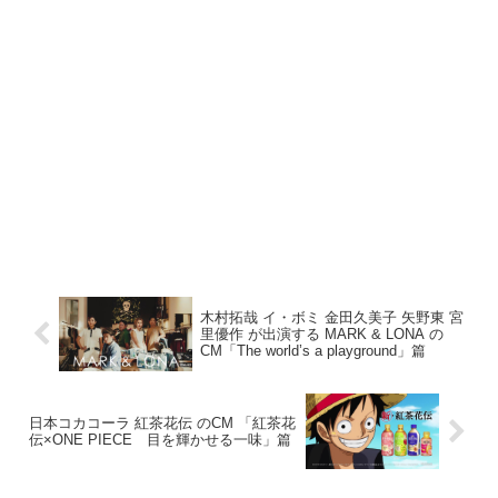
木村拓哉 イ・ボミ 金田久美子 矢野東 宮
里優作 が出演する MARK & LONA の
CM「The world’s a playground」篇
日本コカコーラ 紅茶花伝 のCM 「紅茶花
伝×ONE PIECE 目を輝かせる一味」篇