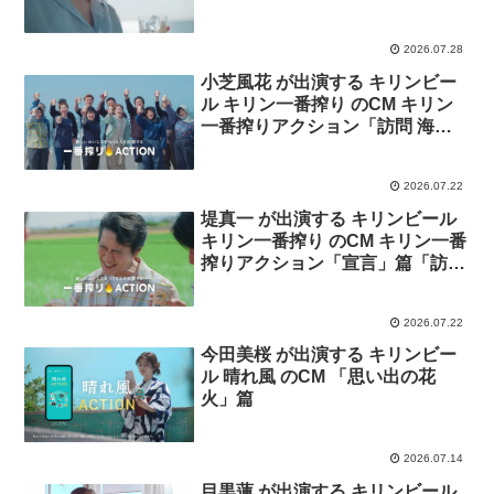
2026.07.28
小芝風花 が出演する キリンビー
ル キリン一番搾り のCM キリン
一番搾りアクション「訪問 海を
救う養殖ウニ」篇
2026.07.22
堤真一 が出演する キリンビール
キリン一番搾り のCM キリン一番
搾りアクション「宣言」篇「訪問
暑さに負けないお米」篇
2026.07.22
今田美桜 が出演する キリンビー
ル 晴れ風 のCM 「思い出の花
火」篇
2026.07.14
目黒蓮 が出演する キリンビール