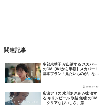
関連記事
多部未華子 が出演する スカパー
のCM【8/1から半額】スカパー！
基本プラン「見たいものが、なん
かある。洗濯物を畳みながら」篇
「見たいものが、なんかある。な
2026.07.30
んか見たい夜」篇
広瀬アリス 水川あさみ が出演す
る キリンビール 氷結 無糖 のCM
「クリアなおいしさ」篇