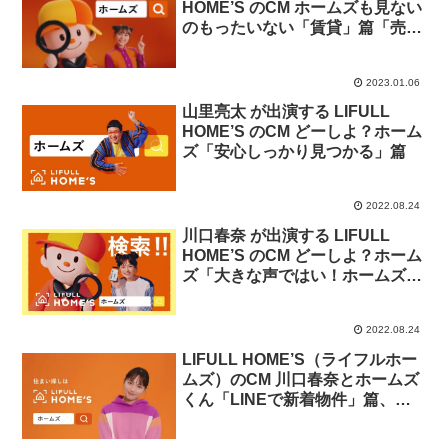
HOME’S のCM ホームズも見ない
のもったいない「賃貸」篇「売
買」篇「ひとつのサイトじゃ損
損」篇「川口春奈ともったいない
2023.01.06
コール」篇
山里亮太 が出演する LIFULL
HOME’S のCM どーしよ？ホーム
ズ「安心しっかり見つかる」篇
2022.08.24
川口春奈 が出演する LIFULL
HOME’S のCM どーしよ？ホーム
ズ「大きな声ではい！ホームズ」
篇「あなたにぴったり見つかる」
篇
2022.08.24
LIFULL HOME’S（ライフルホー
ムズ）のCM 川口春奈とホームズ
くん「LINEで新着物件」篇、山
里亮太とホームズくん「アプリで
横断検索」篇