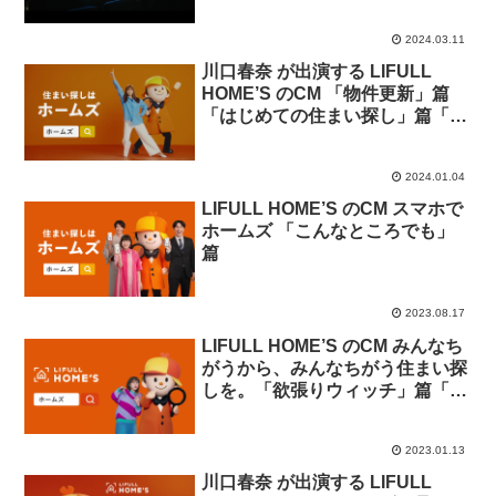
2024.03.11
川口春奈 が出演する LIFULL
HOME’S のCM 「物件更新」篇
「はじめての住まい探し」篇「人
生の引っ越し回数」篇「LINE新
着物件通知」篇「卒業式」篇。
2024.01.04
LIFULL HOME’S のCM スマホで
ホームズ 「こんなところでも」
篇
2023.08.17
LIFULL HOME’S のCM みんなち
がうから、みんなちがう住まい探
しを。「欲張りウィッチ」篇「併
用ナイト」篇
2023.01.13
川口春奈 が出演する LIFULL