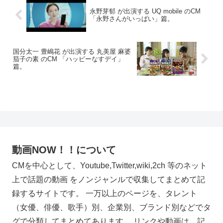
永野芽郁 が出演する UQ mobile のCM
「永野さんがいっぱい」篇。
国分太一 豊嶋花 が出演する 丸美屋 麻婆
茄子の素 のCM 「ハッピーなすデイ」
篇。
動画NOW！！について
CMを中心として、Youtube,Twitter,wiki,2ch 等のネット
上で話題の動画 をノンジャンルで収集してまとめて記
録するサイトです。 一万以上のページを、タレント
（女優、俳優、歌手）別、企業別、ブランド別などでタ
グで分類してまとめてあります。 リンクや動画は、記