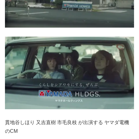
貫地⾕しほり ⼜吉直樹 市毛良枝 が出演する ヤマダ電機
のCM