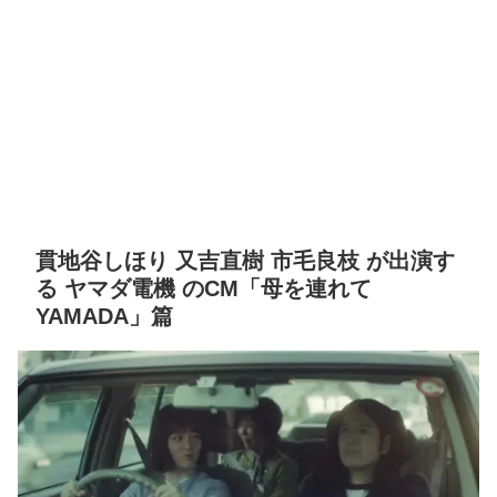
貫地⾕しほり ⼜吉直樹 市毛良枝 が出演す
る ヤマダ電機 のCM「母を連れて
YAMADA」篇