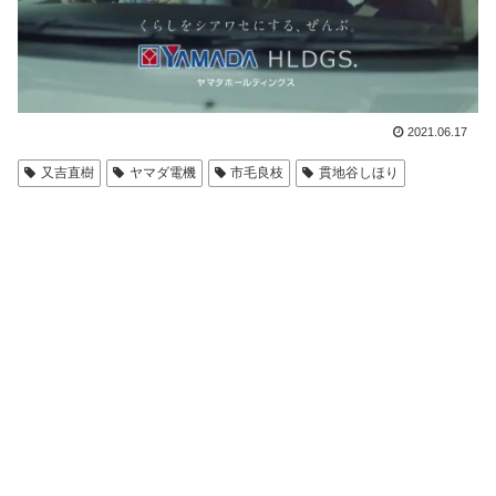
2021.06.17
⼜吉直樹
ヤマダ電機
市毛良枝
貫地⾕しほり