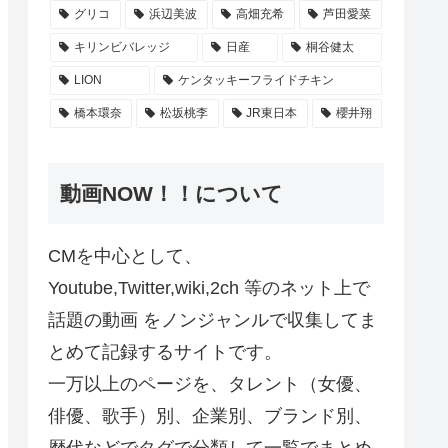
グリコ
浜辺美波
高畑充希
芦田愛菜
キリンビバレッジ
日産
桐谷健太
LION
ケンタッキーフライドチキン
橋本環奈
松坂桃李
JR東日本
櫻井翔
動画NOW！！について
CMを中心として、
Youtube,Twitter,wiki,2ch 等のネット上で
話題の動画 をノンジャンルで収集してま
とめて記録するサイトです。
一万以上のページを、タレント（女優、
俳優、歌手）別、企業別、ブランド別、
歴代などでタグで分類して一覧でまとめ