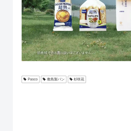
Pasco
敷島製パン
杉咲花