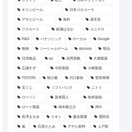
サントリー
花王
日本マクドナルド
キリンビール
日本コカコーラ
アサヒビール
海外
資生堂
リクルート
綾瀬はるか
ユニクロ
P&G
パナソニック
ローカル
Google
映画
ソーシャルゲーム
docomo
明治
日清食品
au
吉岡里帆
大塚製薬
広瀬すず
今田美桜
小林製薬
TOYOTA
味の素
川口春奈
菅田将暉
宝くじ
ソフトバンク
ニトリ
ローソン
賀来賢人
有村架純
ロート製薬
神木隆之介
JRA
長澤まさみ
イオン
森永製菓
濱田岳
嵐
石原さとみ
アサヒ飲料
上戸彩