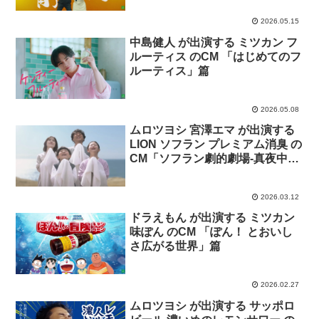
2026.05.15
中島健人 が出演する ミツカン フ
ルーティス のCM 「はじめてのフ
ルーティス」篇
2026.05.08
ムロツヨシ 宮澤エマ が出演する
LION ソフラン プレミアム消臭 の
CM「ソフラン劇的劇場-真夜中の
残臭-」篇
2026.03.12
ドラえもん が出演する ミツカン
味ぽん のCM 「ぽん！ とおいし
さ広がる世界」篇
2026.02.27
ムロツヨシ が出演する サッポロ