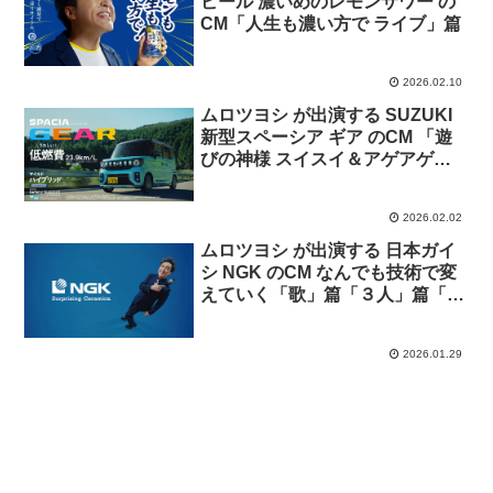
ビール 濃いめのレモンサワー の
CM「人生も濃い方で ライブ」篇
2026.02.10
ムロツヨシ が出演する SUZUKI
新型スペーシア ギア のCM 「遊
びの神様 スイスイ＆アゲアゲ」
篇
2026.02.02
ムロツヨシ が出演する 日本ガイ
シ NGK のCM なんでも技術で変
えていく「歌」篇「３人」篇「事
業領域」篇
2026.01.29