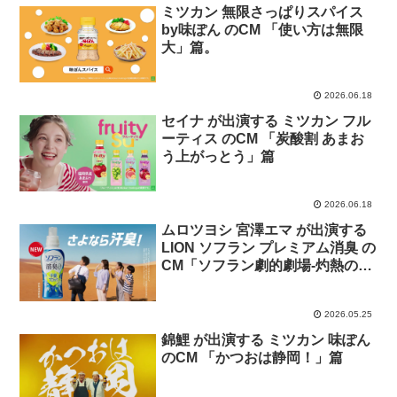
ミツカン 無限さっぱりスパイス
by味ぽん のCM 「使い方は無限
大」篇。
2026.06.18
セイナ が出演する ミツカン フル
ーティス のCM 「炭酸割 あまお
う上がっとう」篇
2026.06.18
ムロツヨシ 宮澤エマ が出演する
LION ソフラン プレミアム消臭 の
CM「ソフラン劇的劇場-灼熱の残
臭-」篇
2026.05.25
錦鯉 が出演する ミツカン 味ぽん
のCM 「かつおは静岡！」篇