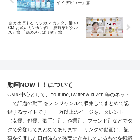
イド デビュー」篇
杏 が出演する ミツカン カンタン酢 の
CM お願いカンタン酢 「夏野菜ピクル
ス」篇 「鶏のさっぱり煮」篇
動画NOW！！について
CMを中心として、Youtube,Twitter,wiki,2ch 等のネット
上で話題の動画 をノンジャンルで収集してまとめて記
録するサイトです。 一万以上のページを、タレント
（女優、俳優、歌手）別、企業別、ブランド別などでタ
グで分類してまとめてあります。 リンクや動画は、記
事を公開した日付時点で確実に存在しているものを掲載