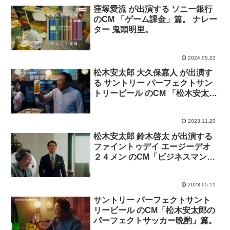
窪塚愛流 が出演する ソニー銀行
のCM 「ゲーム課金」篇。 ナレー
ター 鬼頭明里。
2024.05.22
松木安太郎 大久保嘉人 が出演す
る サントリー パーフェクトサン
トリービール のCM 「松木安太郎
のパーフェクトサッカー晩酌
“２” 」篇。
2023.11.20
松木安太郎 鈴木啓太 が出演する
ファイントゥデイ エージーデオ
２４メン のCM「ビジネスマン汗
とストレスの戦い」篇
2023.05.11
サントリー パーフェクトサント
リービール のCM「松木安太郎の
パーフェクトサッカー晩酌」篇。