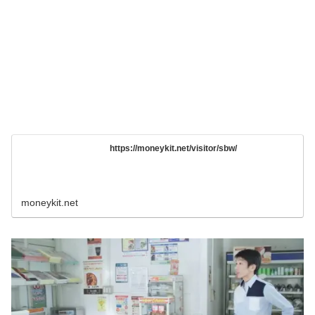
https://moneykit.net/visitor/sbw/
moneykit.net