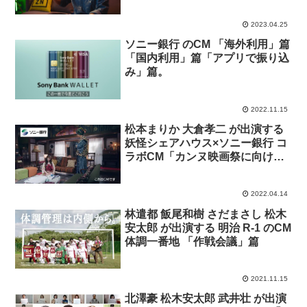
2023.04.25
ソニー銀行 のCM 「海外利用」篇
「国内利用」篇「アプリで振り込
み」篇。
2022.11.15
松本まりか 大倉孝二 が出演する
妖怪シェアハウス×ソニー銀行 コ
ラボCM「カンヌ映画祭に向けて
準備」篇「ぬらりはなぜ余裕があ
るの？」篇。
2022.04.14
林遣都 飯尾和樹 さだまさし 松木
安太郎 が出演する 明治 R-1 のCM
体調一番地 「作戦会議」篇
2021.11.15
北澤豪 松木安太郎 武井壮 が出演